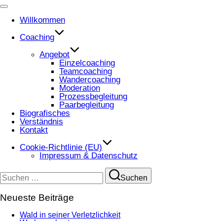
Navigation
umschalten
Willkommen
Coaching
Angebot
Einzelcoaching
Teamcoaching
Wandercoaching
Moderation
Prozessbegleitung
Paarbegleitung
Biografisches
Verständnis
Kontakt
Cookie-Richtlinie (EU)
Impressum & Datenschutz
Suchen
Suchen
nach:
Neueste Beiträge
Wald in seiner Verletzlichkeit