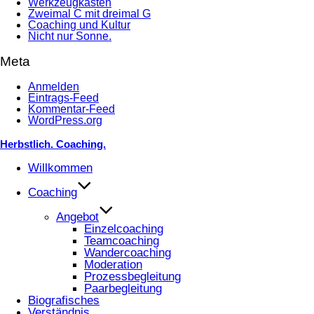
Werkzeugkasten
Zweimal C mit dreimal G
Coaching und Kultur
Nicht nur Sonne.
Meta
Anmelden
Eintrags-Feed
Kommentar-Feed
WordPress.org
Zum
Herbstlich. Coaching.
Inhalt
springen
Willkommen
Coaching
Angebot
Einzelcoaching
Teamcoaching
Wandercoaching
Moderation
Prozessbegleitung
Paarbegleitung
Biografisches
Verständnis