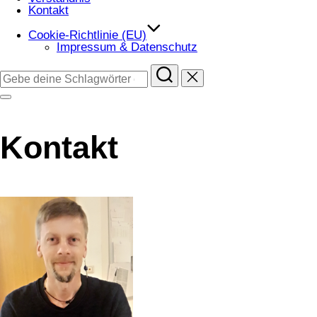
Kontakt
Cookie-Richtlinie (EU)
Impressum & Datenschutz
Suchen
nach:
Seitenleiste
&
Navigation
umschalten
Kontakt