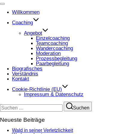
Navigation
umschalten
Willkommen
Coaching
Angebot
Einzelcoaching
Teamcoaching
Wandercoaching
Moderation
Prozessbegleitung
Paarbegleitung
Biografisches
Verständnis
Kontakt
Cookie-Richtlinie (EU)
Impressum & Datenschutz
Suchen
Suchen
nach:
Neueste Beiträge
Wald in seiner Verletzlichkeit