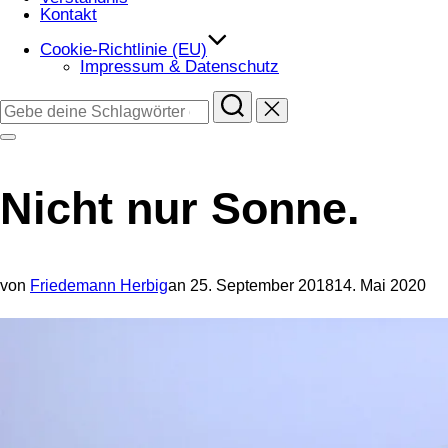
Kontakt
Cookie-Richtlinie (EU)
Impressum & Datenschutz
Suchen
nach:
Seitenleiste
&
Navigation
umschalten
Nicht nur Sonne.
Veröffentlicht
von
Friedemann Herbig
an
25. September 2018
14. Mai 2020
am