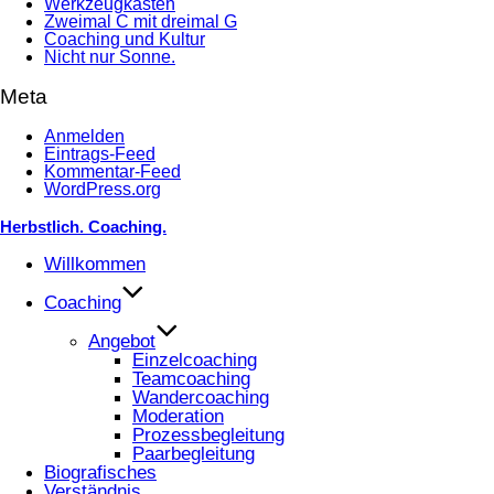
Werkzeugkasten
Zweimal C mit dreimal G
Coaching und Kultur
Nicht nur Sonne.
Meta
Anmelden
Eintrags-Feed
Kommentar-Feed
WordPress.org
Zum
Herbstlich. Coaching.
Inhalt
springen
Willkommen
Coaching
Angebot
Einzelcoaching
Teamcoaching
Wandercoaching
Moderation
Prozessbegleitung
Paarbegleitung
Biografisches
Verständnis