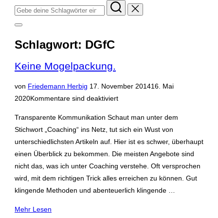
Suchen
nach:
Seitenleiste
&
Schlagwort:
DGfC
Navigation
umschalten
Keine Mogelpackung.
Veröffentlicht
von
Friedemann Herbig
17. November 2014
16. Mai
am
2020
Kommentare sind deaktiviert
Transparente Kommunikation Schaut man unter dem
Stichwort „Coaching“ ins Netz, tut sich ein Wust von
unterschiedlichsten Artikeln auf. Hier ist es schwer, überhaupt
einen Überblick zu bekommen. Die meisten Angebote sind
nicht das, was ich unter Coaching verstehe. Oft versprochen
wird, mit dem richtigen Trick alles erreichen zu können. Gut
klingende Methoden und abenteuerlich klingende …
über
Mehr
Lesen