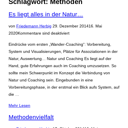
Schlagwort:
Methoden
Navigation
umschalten
Es liegt alles in der Natur…
Veröffentlicht
von
Friedemann Herbig
29. Dezember 2014
16. Mai
am
2020
Kommentare sind deaktiviert
Eindrücke vom ersten „Wander-Coaching“: Vorbereitung,
System und Visualisierungen, Plätze für Assoziationen in der
Natur, Auswertung… Natur und Coaching Es liegt auf der
Hand, gute Erfahrungen auch im Coaching umzusetzen. So
sollte mein Schwerpunkt im Konzept die Verbindung von
Natur und Coaching sein. Eingebunden in eine
Vorbereitungsphase, in der erstmal ein Blick aufs System, auf
die …
über
Mehr
Lesen
„Es
Methodenvielfalt
liegt
alles